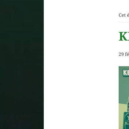
Cet 
K
29 f