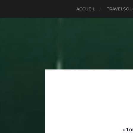
ACCUEIL
TRAVELSO
« To