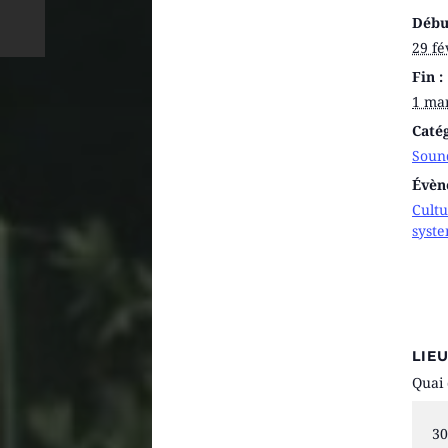
Débu
29 fé
Fin :
1 mar
Caté
Soun
Évèn
Cult
syst
LIE
Quai 
30