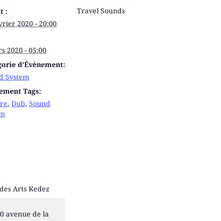
Travel Sounds
t :
vrier 2020 - 20:00
s 2020 - 05:00
gorie d’Évènement:
d System
ement Tags:
ure
,
Dub
,
Sound
em
U
des Arts Kedez
0 avenue de la