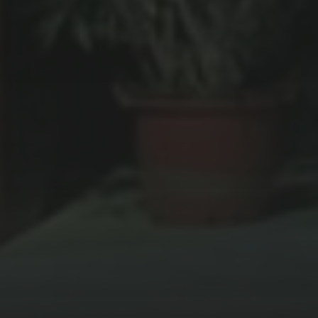
28 FÉVRIER 2022
DUBAMIX &
« CAMARADES »
MEETS
TRAVELSOUNDS HI-FI