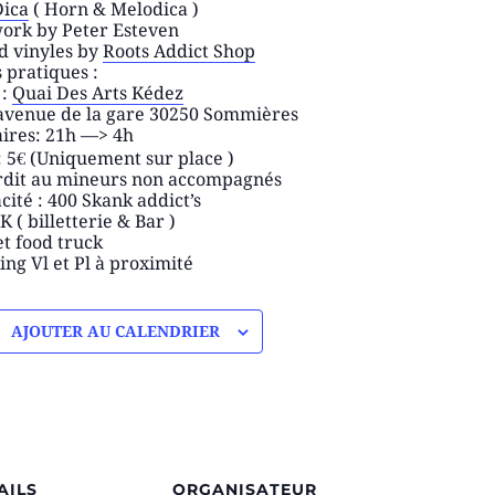
ica
( Horn & Melodica )
ork by Peter Esteven
d vinyles by
Roots Addict Shop
s pratiques :
 :
Quai Des Arts Kédez
avenue de la gare 30250 Sommières
ires: 21h —> 4h
: 5€ (Uniquement sur place )
rdit au mineurs non accompagnés
cité : 400 Skank addict’s
K ( billetterie & Bar )
et food truck
ing Vl et Pl à proximité
AJOUTER AU CALENDRIER
AILS
ORGANISATEUR