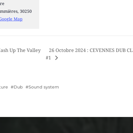
re
ommières
,
30250
Google Map
ash Up The Valley
26 Octobre 2024 : CEVENNES DUB C
#1
ture
Dub
Sound system