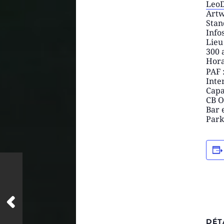
LeoD
Artw
Stan
Info
Lieu
300 
Hora
PAF 
Inte
Capa
CB O
Bar 
Park
DÉT