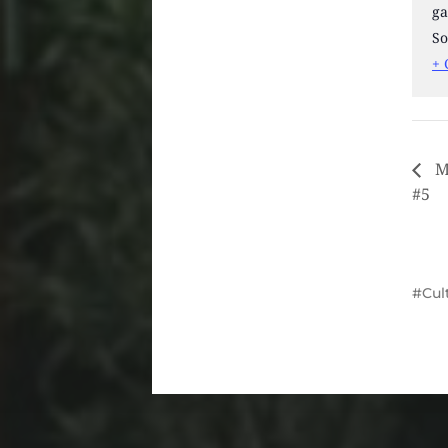
ga
S
+ 
M
#5
Cul