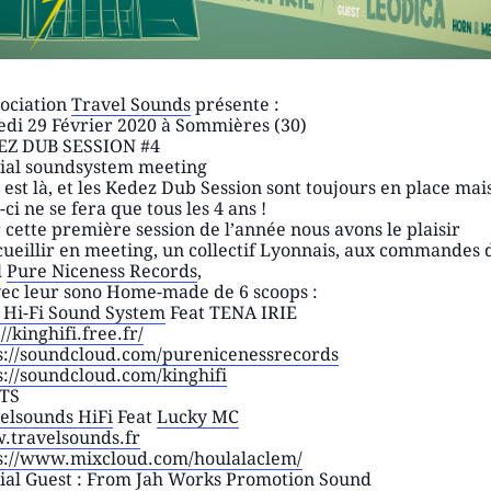
sociation
Travel Sounds
présente :
di 29 Février 2020 à Sommières (30)
EZ DUB SESSION #4
ial soundsystem meeting
 est là, et les Kedez Dub Session sont toujours en place mai
-ci ne se fera que tous les 4 ans !
 cette première session de l’année nous avons le plaisir
cueillir en meeting, un collectif Lyonnais, aux commandes 
l
Pure Niceness Records
,
vec leur sono Home-made de 6 scoops :
 Hi-Fi Sound System
Feat TENA IRIE
//kinghifi.free.fr/
s://soundcloud.com/purenicenessrecords
s://soundcloud.com/kinghifi
TS
elsounds HiFi
Feat
Lucky MC
travelsounds.fr
s://www.mixcloud.com/houlalaclem/
ial Guest : From Jah Works Promotion Sound