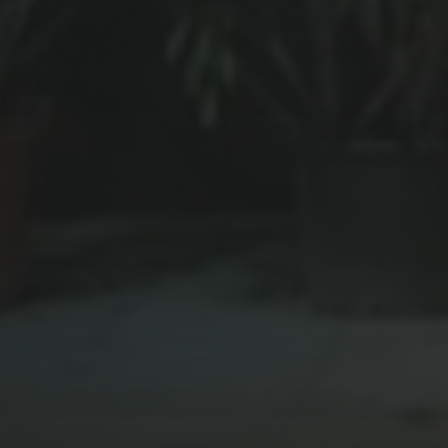
8 NOVEMBRE 2020
MASH UP L’ÉMISSION
: NOUVEAU PODCAST
! S4E3