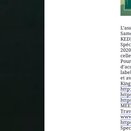
L’as
Same
KED
Spéc
2020
celle
Pour
d’ac
labe
et a
King
http:
http
http
MEE
Trav
www.
http
Spec