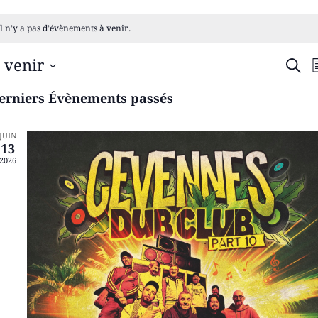
Il n’y a pas d’évènements à venir.
RE
 venir
RECH
L
ÉLECTIONNEZ
ET
NE
erniers Évènements passés
TE.
NA
JUIN
DE
13
2026
VU
ÉV