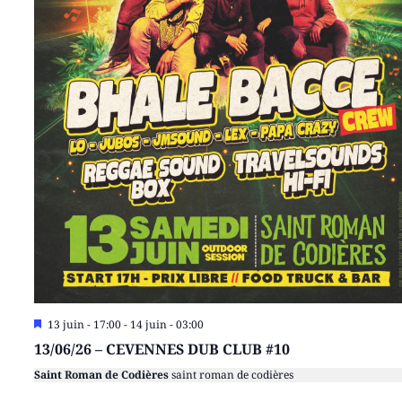
Mis
13 juin - 17:00
-
14 juin - 03:00
en
13/06/26 – CEVENNES DUB CLUB #10
avant
Saint Roman de Codières
saint roman de codières