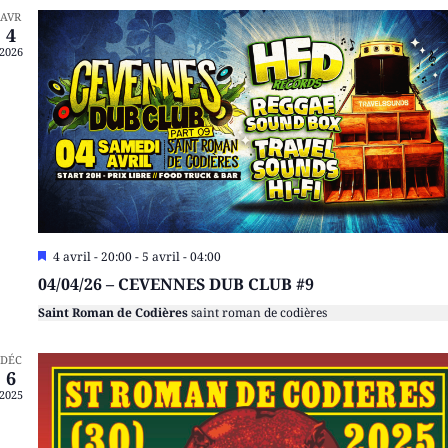
AVR
4
2026
Mis
4 avril - 20:00
-
5 avril - 04:00
en
04/04/26 – CEVENNES DUB CLUB #9
avant
Saint Roman de Codières
saint roman de codières
DÉC
6
2025