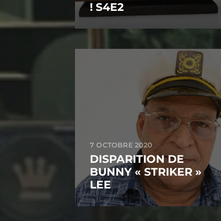
! S4E2
7 OCTOBRE 2020
DISPARITION DE
BUNNY « STRIKER »
LEE