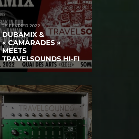
28 FÉVRIER 2022
DUBAMIX &
« CAMARADES »
MEETS
TRAVELSOUNDS HI-FI