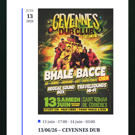
NAVIGAT
ÉVÈNE
JUIN
DE
13
2026
VUES
ÉVÈNEM
Mis
13 juin - 17:00
-
14 juin - 03:00
en
13/06/26 – CEVENNES DUB
avant