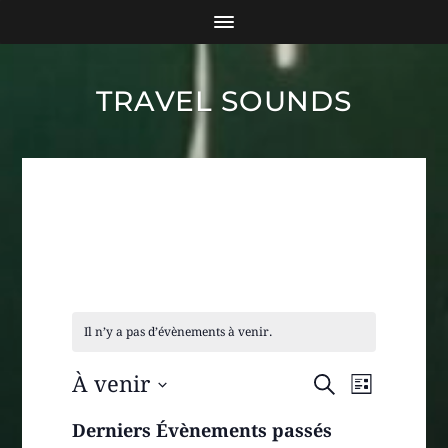
TRAVEL SOUNDS
Il n’y a pas d’évènements à venir.
RECHER
NAVIG
À venir
RECHERCHE
LISTE
DE
SÉLECTIONNEZ
ET
UNE
Derniers Évènements passés
VUES
DATE.