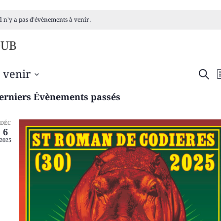
Il n’y a pas d’évènements à venir.
DUB
RE
 venir
RECH
L
ÉLECTIONNEZ
ET
NE
erniers Évènements passés
TE.
NA
DÉC
DE
6
2025
VU
ÉV