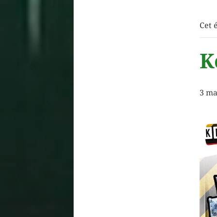
Cet 
K
3 ma