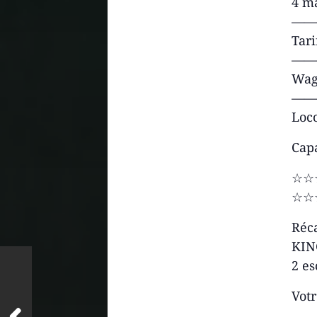
4 m
——
Tari
——
Wag
——
Loc
Capa
☆☆
☆☆
Réca
KIN
2 e
Votr