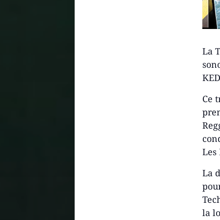
La 
sono
KED
Ce 
prem
Regg
con
Les
La 
pour
Tec
la l