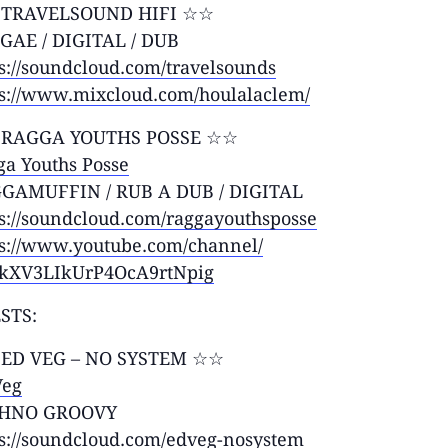
TRAVELSOUND HIFI ☆☆
GAE / DIGITAL / DUB
s://soundcloud.com/
travelsounds
ps://www.mixcloud.com/
houlalaclem/
RAGGA YOUTHS POSSE ☆☆
ga Youths Posse
GAMUFFIN / RUB A DUB / DIGITAL
s://soundcloud.com/
raggayouthsposse
ps://www.youtube.com/
channel/
kXV3LIkUrP4OcA9rtNpig
STS:
ED VEG – NO SYSTEM ☆☆
Veg
HNO GROOVY
s://soundcloud.com/
edveg-nosystem