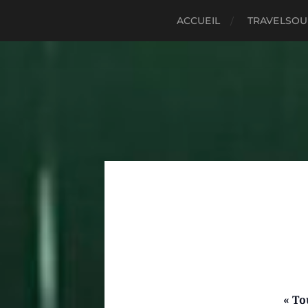
ACCUEIL
TRAVELSO
« To