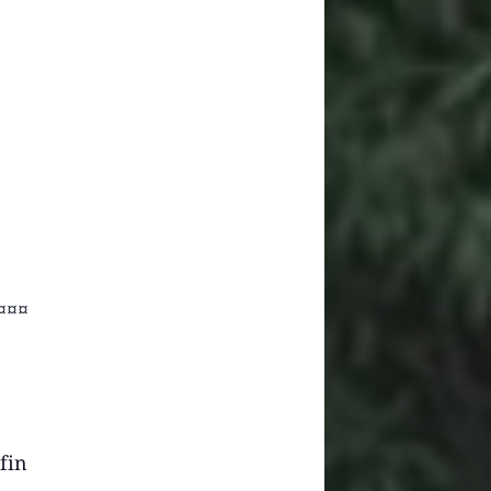
¤¤¤
fin