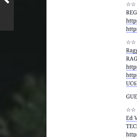
☆☆ 
REG
http
htt
☆☆ 
Rag
RAG
http
htt
UC6
GUE
☆☆ 
Ed 
TEC
http