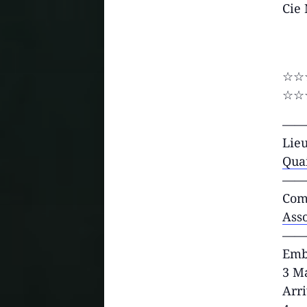
Cie
☆☆
☆☆
——
Lie
Qua
——
Com
Asso
——
Emb
3 M
Arri