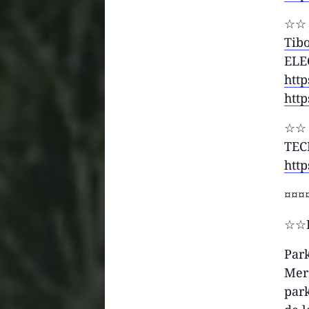
☆☆ 
Tib
ELE
http
htt
☆☆ 
TE
http
¤¤¤
☆☆I
Park
Merc
park