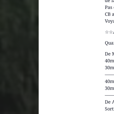
de l
Pas 
CB a
Voya
☆☆
Quai
De 
40mi
30mi
——
40m
30m
——
De A
Sort