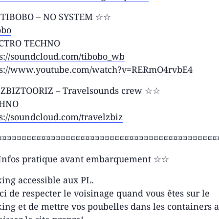
TIBOBO – NO SYSTEM ☆☆
obo
CTRO TECHNO
s://soundcloud.com/
tibobo_wb
ps://www.youtube.com/
watch?v=RERmO4rvbE4
ZBIZTOORIZ – Travelsounds crew ☆☆
CHNO
s://soundcloud.com/
travelzbiz
¤¤¤¤¤¤¤¤¤¤¤¤¤¤¤¤¤¤¤¤¤¤¤
¤¤¤¤¤¤¤¤¤¤¤¤¤¤¤¤¤¤¤¤¤¤
nfos pratique avant embarquement ☆☆
ing accessible aux PL.
i de respecter le voisinage quand vous êtes sur le
ing et de mettre vos poubelles dans les containers a