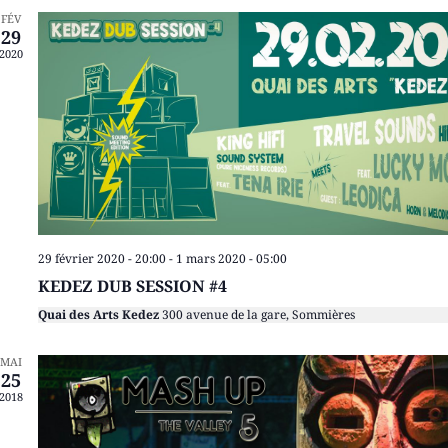
FÉV
29
2020
29 février 2020 - 20:00
-
1 mars 2020 - 05:00
KEDEZ DUB SESSION #4
Quai des Arts Kedez
300 avenue de la gare, Sommières
MAI
25
2018