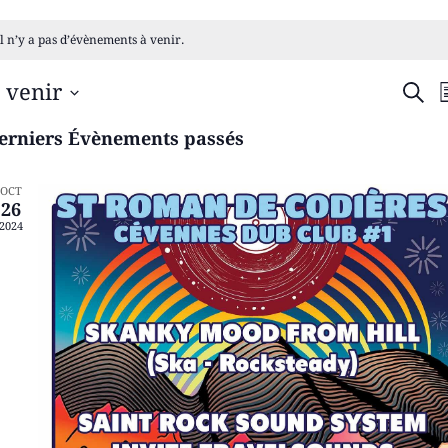
Il n’y a pas d’évènements à venir.
RE
 venir
RECH
L
ÉLECTIONNEZ
ET
NE
erniers Évènements passés
TE.
NA
OCT
DE
26
2024
VU
ÉV