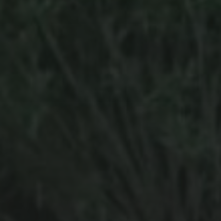
28 FÉVRIER 2022
DUBAMIX &
« CAMARADES » MEETS
TRAVELSOUNDS HI-FI